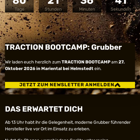
80
21
36
41
Tage
Stunden
Minuten
Sekunden
TRACTION BOOTCAMP: Grubber
Wir laden euch herzlich zum
TRACTION BOOTCAMP
am
27.
Oktober 2026 in Mariental bei Helmstedt
ein.
JETZT ZUM NEWSLETTER ANMELDEN
DAS ERWARTET DICH
Ab 13 Uhr habt ihr die Gelegenheit, moderne Grubber führender
Hersteller live vor Ort im Einsatz zu erleben.